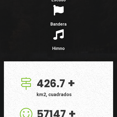
Bandera
Himno
+
426.7
km2, cuadrados
+
57147